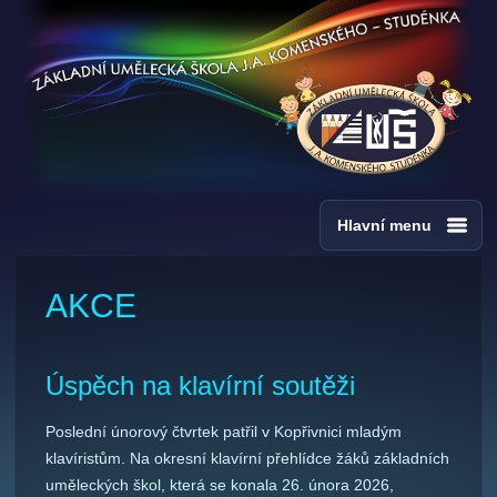
Hlavní menu
AKCE
Úspěch na klavírní soutěži
Poslední únorový čtvrtek patřil v Kopřivnici mladým
klavíristům. Na okresní klavírní přehlídce žáků základních
uměleckých škol, která se konala 26. února 2026,