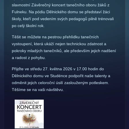
slavnostní Závěrečný koncert tanečního oboru žáků z
Fulneku. Na pódiu Dělnického domu se představí žáci
školy, kteří pod vedením svých pedagogů pilně trénovali
po celý školní rok.
Těšit se můžete na pestrou přehlídku tanečních
vystoupení, která ukáží nejen technickou zdatnost a
pokroky mladých tanečníků, ale především jejich nadšení
a radost z pohybu.
Přijďte ve středu 27. května 2026 v 17.00 hodin do
Dělnického domu ve Studénce podpořit naše talenty a
odměnit jejich celoroční úsilí zaslouženým potleskem.
Těšíme se na vaši návštěvu.